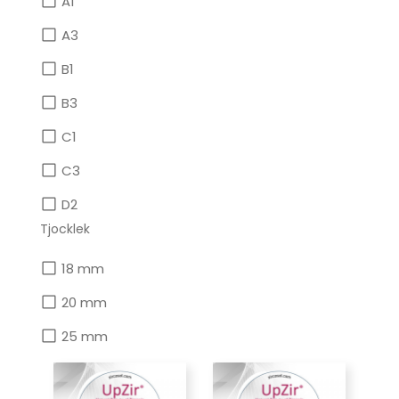
A1
A3
B1
B3
C1
C3
D2
Tjocklek
18 mm
20 mm
25 mm